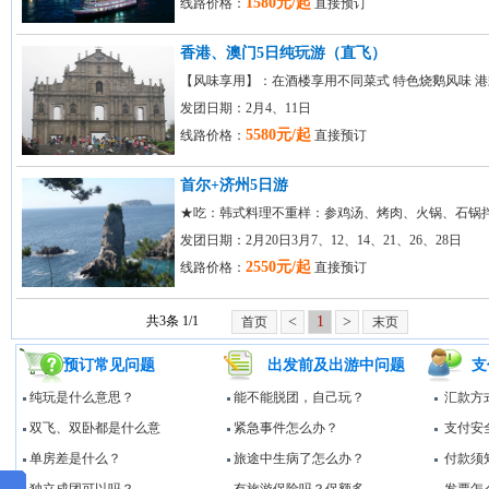
1580元/起
线路价格：
直接预订
香港、澳门5日纯玩游（直飞）
【风味享用】：在酒楼享用不同菜式 特色烧鹅风味 
发团日期：2月4、11日
5580元/起
线路价格：
直接预订
首尔+济州5日游
★吃：韩式料理不重样：参鸡汤、烤肉、火锅、石锅
发团日期：2月20日3月7、12、14、21、26、28日
2550元/起
线路价格：
直接预订
共3条 1/1
<
1
>
首页
末页
预订常见问题
出发前及出游中问题
支
纯玩是什么意思？
能不能脱团，自己玩？
汇款方
双飞、双卧都是什么意
紧急事件怎么办？
支付安
单房差是什么？
旅途中生病了怎么办？
付款须