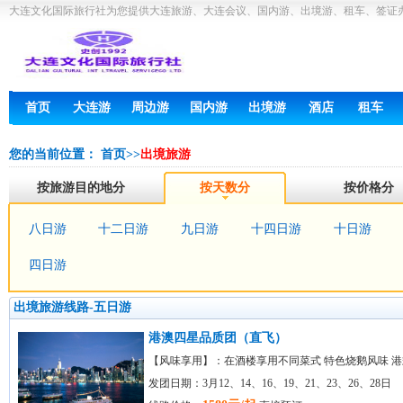
大连文化国际旅行社为您提供大连旅游、大连会议、国内游、出境游、租车、签证
首页
大连游
周边游
国内游
出境游
酒店
租车
您的当前位置：
首页
>>
出境旅游
按旅游目的地分
按天数分
按价格分
八日游
十二日游
九日游
十四日游
十日游
四日游
出境旅游线路-五日游
港澳四星品质团（直飞）
【风味享用】：在酒楼享用不同菜式 特色烧鹅风味 
发团日期：3月12、14、16、19、21、23、26、28日