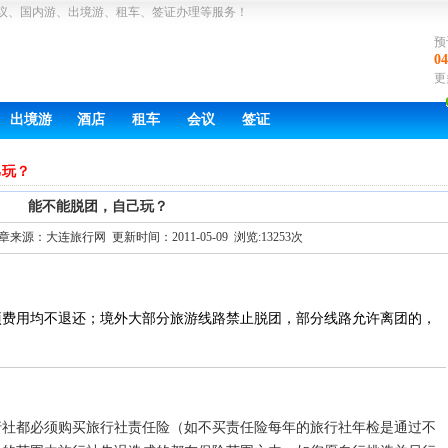
议、国内游、出境游、租车、签证办理等服务！
预
04
更
出境游
酒店
租车
会议
签证
己玩？
能不能脱团，自己玩？
来源：大连旅行网 更新时间：2011-05-09 浏览:13253次
项费用均不退还；境外大部分旅游线路禁止脱团，部分线路允许离团的，
行社都必须购买旅行社责任险（如不买责任险每年的旅行社年检是通过不