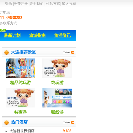
登录
|
免费注册
|
关于我们
|
付款方式
|
加入收藏
订电话：
11-39638282
多联系方式
最新计划
旅游指南
旅游资讯
大连推荐景区
精品纯玩游
纯玩游
特惠游
联线游
热门酒店
大连新世界酒店
￥898