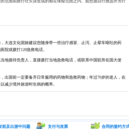
险的范围由旅行社失误造成的都在保险范围之内。如您愿自行挑选并另行
治，大连文化国旅建议您随身带一些治疗感冒、止泻、止晕车呕吐的药
医院或拨打120急救电话。
或当地接待负责人，直接拨打当地急救电话，或联系中国驻所在国大使
，出国前一定要备齐日常服用的药物和急救药物；年过70岁的老人，在
，以减少境外旅游时生病的概率。
发前及出游中问题
支付与发票
合同的签约方