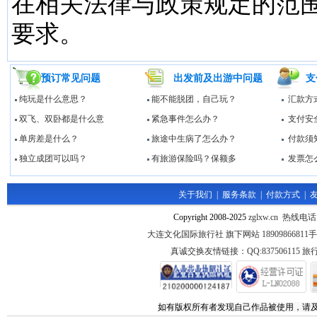
在相关法律与政策规定的范
要求。
预订常见问题
出发前及出游中问题
支
纯玩是什么意思？
能不能脱团，自己玩？
汇款方
双飞、双卧都是什么意
紧急事件怎么办？
支付安
单房差是什么？
旅途中生病了怎么办？
付款须
独立成团可以吗？
有旅游保险吗？保额多
发票怎
关于我们
|
服务条款
|
付款方式
|
Copyright 2008-2025
zglxw.cn 热线电话
大连文化国际旅行社 旗下网站 1890986681
真诚交换友情链接：QQ:837506115 旅行
如有版权所有者发现自己作品被使用，请