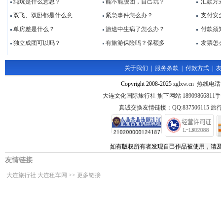
纯玩是什么意思？
能不能脱团，自己玩？
汇款方
双飞、双卧都是什么意
紧急事件怎么办？
支付安
单房差是什么？
旅途中生病了怎么办？
付款须
独立成团可以吗？
有旅游保险吗？保额多
发票怎
关于我们
|
服务条款
|
付款方式
|
Copyright 2008-2025
zglxw.cn 热线电话
大连文化国际旅行社 旗下网站 1890986681
真诚交换友情链接：QQ:837506115 旅行
如有版权所有者发现自己作品被使用，请
友情链接
大连旅行社
大连租车网
>>
更多链接